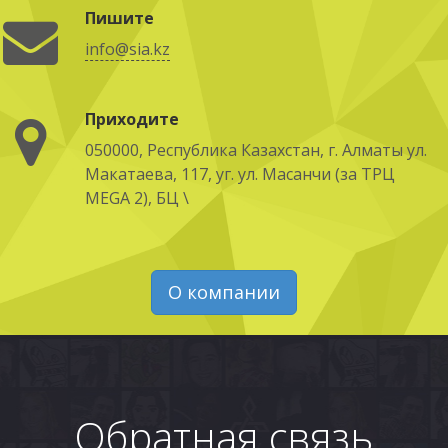
Пишите
info@sia.kz
Приходите
050000, Республика Казахстан, г. Алматы ул.
Макатаева, 117, уг. ул. Масанчи (за ТРЦ
MEGA 2), БЦ \
О компании
Обратная связь