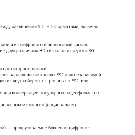
между различными SD- HD-форматами, включая
я
фрой и из цифрового в аналоговый сигнал.
е двух различных HD-сигналов из одного 3G
ли цветокорректировки
через параллельные каналы FS2 и их независимой
ин из двух кейеров, встроенных в FS2, или
я для конвертации популярных видеоформатов
канальным мэппингом (опционально)
ели) — прокручиваемое буквенно-цифровое