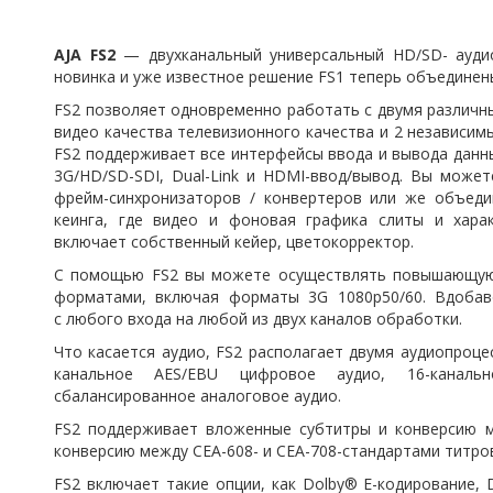
AJA FS2
— двухканальный универсальный HD/SD- аудио
новинка и уже известное решение FS1 теперь объединены 
FS2 позволяет одновременно работать с двумя различн
видео качества телевизионного качества и 2 независим
FS2 поддерживает все интерфейсы ввода и вывода данн
3G/HD/SD-SDI, Dual-Link и HDMI-ввод/вывод. Вы может
фрейм-синхронизаторов / конвертеров или же объеди
кеинга, где видео и фоновая графика слиты и хар
включает собственный кейер, цветокорректор.
С помощью FS2 вы можете осуществлять повышающую
форматами, включая форматы 3G 1080p50/60. Вдобав
с любого входа на любой из двух каналов обработки.
Что касается аудио, FS2 располагает двумя аудиопроц
канальное AES/EBU цифровое аудио, 16-каналь
сбалансированное аналоговое аудио.
FS2 поддерживает вложенные субтитры и конверсию
конверсию между CEA-608- и CEA-708-стандартами титро
FS2 включает такие опции, как Dolby® E-кодирование,