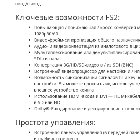
ввод/вывод.
Ключевые возможности FS2:
Повышающая / понижающая / кросс-конверсия 
1080p50/60
Видео-фрейм-синхронизация общего назначени
Аудио- и видеоконвертация из аналогового в ци
Мультиплексирование или демультиплексировани
SDI-сигнала
Конвертация 3G/HD/SD-видео в / из SDI (BNC)
Встроенный видеопроцессор для настойки и / и
Возможность синхронизации сигналов fill и key 
настройки. Вы можете прокеить их, используя од
внешнее устройство кеинга
Использование HDMI-входа и DVI — HDMI-кабел
в SD или HD
Dolby® E-кодирование и декодирование с полно
Простота управления:
Встроенная панель управления (в передней пан
и графическое меню