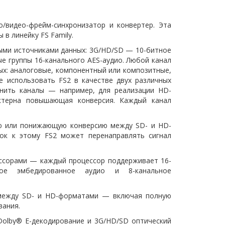
/видео-фрейм-синхронизатор и конвертер. Эта
в линейку FS Family.
ыми источниками данных: 3G/HD/SD — 10-битное
ые группы 16-канального AES-аудио. Любой канал
ых: аналоговые, компонентный или композитные,
е использовать FS2 в качестве двух различных
нить каналы — например, для реализации HD-
актерна повышающая конверсия. Каждый канал
 или понижающую конверсию между SD- и HD-
ок к этому FS2 может перенаправлять сигнал
ессорами — каждый процессор поддерживает 16-
ное эмбедированное аудио и 8-канальное
 между SD- и HD-форматами — включая полную
вания.
 Dolby® E-декодирование и 3G/HD/SD оптический