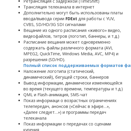
Ретрансляция с задержкой (TimeShift)
Трансляция телеканала в интернет
Дополнительно могут быть использованы платы
ввода/вывода серии
FDExt
для работы с YUV,
CVBS, SD/HD/3G SDI сигналами
Вещание из одного расписания «живого» видео,
видеофайлов, титров (логотип, баннеры, и т.д.)
Расписание вещания может одновременно
содержать файлы различного формата (AVI,
MPEG2, QuickTime, Windows Media, AVC, MP4) и
разрешения (SD/HD).
Полный список поддерживаемых форматов фа
Наложение логотипа (статический,
динамический), бегущей строки, баннеров
Вывод информации, динамически изменяющейся
во время (текущего времени, температуры и т.д.)
QML и Flash-анимация, SMS-чат
Показ информаци о возрастных ограничениях
телепередач, анонсов («Сейчас в эфире…»,
«Далее следует…») и программы передач
телеканала
Показ информации о передачах со сценами
курения