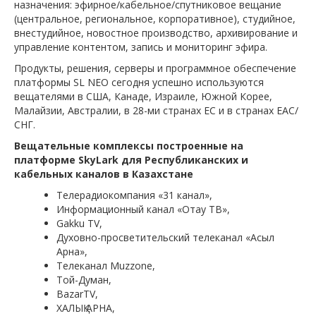
назначения: эфирное/кабельное/спутниковое вещание
(центральное, региональное, корпоративное), студийное,
внестудийное, новостное производство, архивирование и
управление контентом, запись и мониторинг эфира.
Продукты, решения, серверы и программное обеспечение
платформы SL NEO сегодня успешно используются
вещателями в США, Канаде, Израиле, Южной Корее,
Малайзии, Австралии, в 28-ми странах ЕС и в странах EAC/
СНГ.
Вещательные
комплексы построенные на
платформе SkyLark для
Республиканских и
кабельных каналов в Казахстане
Телерадиокомпания «31 канал»,
Информационный канал «Отау ТВ»,
Gakku TV,
Духовно-просветительский телеканал «Асыл
Арна»,
Телеканал Muzzone,
Той-Думан,
BazarTV,
ХАЛЫҚ АРНА,