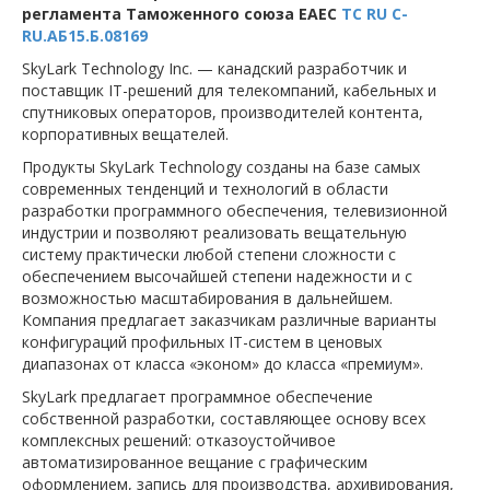
регламента Таможенного союза ЕАЕС
ТС RU C-
RU.АБ15.Б.08169
SkyLark Technology Inc. — канадский разработчик и
поставщик IT-решений для телекомпаний, кабельных и
спутниковых операторов, производителей контента,
корпоративных вещателей.
Продукты SkyLark Technology созданы на базе самых
современных тенденций и технологий в области
разработки программного обеспечения, телевизионной
индустрии и позволяют реализовать вещательную
систему практически любой степени сложности с
обеспечением высочайшей степени надежности и с
возможностью масштабирования в дальнейшем.
Компания предлагает заказчикам различные варианты
конфигураций профильных IT-систем в ценовых
диапазонах от класса «эконом» до класса «премиум».
SkyLark предлагает программное обеспечение
собственной разработки, составляющее основу всех
комплексных решений: отказоустойчивое
автоматизированное вещание с графическим
оформлением, запись для производства, архивирования,