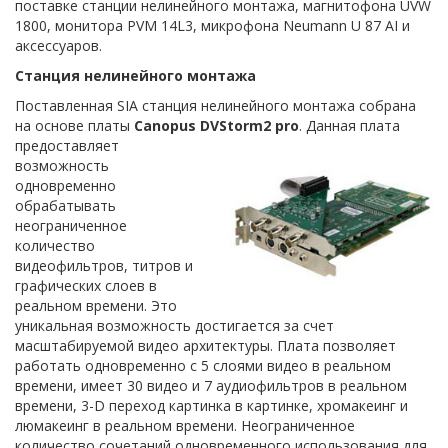
поставке станции нелинейного монтажа, магнитофона UVW
1800, монитора PVM 14L3, микрофона Neumann U 87 AI и
аксессуаров.
Cтанция нелинейного монтажа
Поставленная SIA станция нелинейного монтажа собрана
на основе платы
Canopus DVStorm2 pro
. Данная
плата
предоставляет
возможность
одновременно
обрабатывать
неограниченное
количество
видеофильтров, титров и
графических слоев в
реальном времени. Это
уникальная возможность достигается за счет
масштабируемой видео архитектуры. Плата позволяет
работать одновременно с 5 слоями видео в реальном
времени, имеет 30 видео и 7 аудиофильтров в реальном
времени, 3-D переход картинка в картинке, хромакеинг и
люмакеинг в реальном времени. Неограниченное
количество сочетаний одновременного использования для