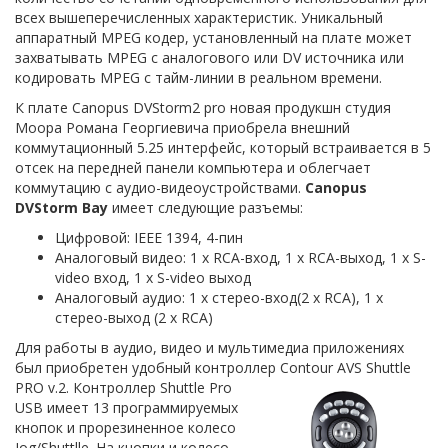
всех вышеперечисленных характеристик. Уникальный
аппаратный MPEG кодер, установленный на плате может
захватывать MPEG с аналогового или DV источника или
кодировать MPEG с тайм-линии в реальном времени.
К плате Canopus DVStorm2 pro новая продукшн студия
Моора Романа Георгиевича приобрела внешний
коммутационный 5.25 интерфейс, который встраивается в 5
отсек на передней панели компьютера и облегчает
коммутацию с аудио-видеоустройствами.
Canopus
DVStorm Bay
имеет следующие разъемы:
Цифровой: IEEE 1394, 4-пин
Аналоговый видео: 1 х RCA-вход, 1 х RCA-выход, 1 х S-
video вход, 1 х S-video выход
Аналоговый аудио: 1 х стерео-вход(2 х RCA), 1 х
стерео-выход (2 х RCA)
Для работы в аудио, видео и мультимедиа приложениях
был приобретен удобный контроллер Contour AVS Shuttle
PRO v.2. Контроллер Shuttle Pro
USB имеет 13 программируемых
кнопок и прорезиненное колесо
Jog/Shuttlle. На кнопки и колесо