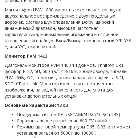
ошибках и неисправностях.
Магнитофон UVW 1800 имеет высокое качество звука:
двухканальное воспроизведение с двух продольных
дорожек, система шумоподавления Dolby, широкий
динамический диапазон, высокая частотная
характеристика, минимальные искажения и отличное
отношение сигнал/шум. Вход/Выход: компонентный Y/R-Y/B-
Y, или Y/C, композитный.
Монитор PVM 14L3
Диагональ монитора PVM 14L3 14 дюймов, Trinitron CRT
фосфор P-22, 6U, 600 твл, 4:3/16:9, 3 видеовхода, сигналы
YUV, RGB, Y/C, композит, опционально интерфейсы: SDI,
SDTI-CP и I-Link. Монитор имеет высокое качество
изображения, на задней панели есть два слота для
установки дополнительных опций.
Основные характеристики:
Поддержка систем PAL/SECAM/NTSC/NTSC (4.43)
Горизонтальное разрешение 600 TV линий
Режимы цветовой температуры D65, D93, или может
устанавливаться от 5000К до 10000К