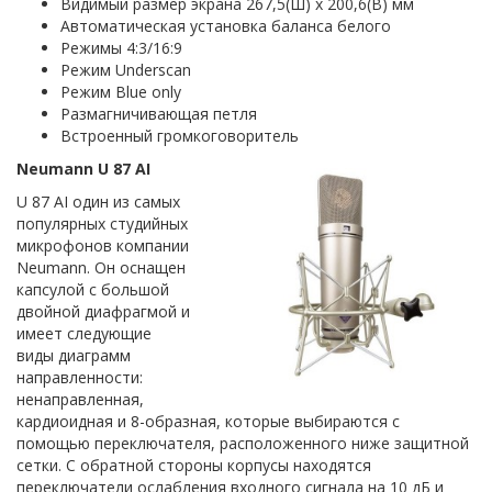
Видимый размер экрана 267,5(Ш) х 200,6(В) мм
Автоматическая установка баланса белого
Режимы 4:3/16:9
Режим Underscan
Режим Blue only
Размагничивающая петля
Встроенный громкоговоритель
Neumann U 87 AI
U 87 AI один из самых
популярных студийных
микрофонов компании
Neumann. Он оснащен
капсулой с большой
двойной диафрагмой и
имеет следующие
виды диаграмм
направленности:
ненаправленная,
кардиоидная и 8-образная, которые выбираются с
помощью переключателя, расположенного ниже защитной
сетки. С обратной стороны корпусы находятся
переключатели ослабления входного сигнала на 10 дБ и