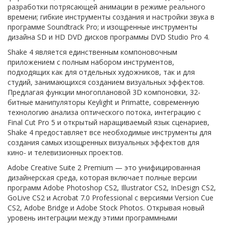
разработки потрясающей анимации в режиме реального
времени; гибкие инструменты создания и настройки звука в
программе Soundtrack Pro; и изощренные инструменты
дизайна SD и HD DVD дисков программы DVD Studio Pro 4.
Shake 4 является единственным компоновочным
приложением с полным набором инструментов,
подходящих как для отдельных художников, так и для
студий, занимающихся созданием визуальных эффектов.
Предлагая функции многоплановой 3D компоновки, 32-
битные манипуляторы Keylight и Primatte, современную
технологию анализа оптического потока, интеграцию с
Final Cut Pro 5 и открытый наращиваемый язык сценариев,
Shake 4 предоставляет все необходимые инструменты для
создания самых изощренных визуальных эффектов для
кино- и телевизионных проектов.
Adobe Creative Suite 2 Premium — это унифицированная
дизайнерская среда, которая включает полные версии
программ Adobe Photoshop CS2, Illustrator CS2, InDesign CS2,
GoLive CS2 и Acrobat 7.0 Professional с версиями Version Cue
CS2, Adobe Bridge и Adobe Stock Photos. Открывая новый
уровень интеграции между этими программными