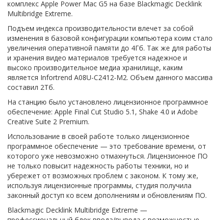
комплекс Apple Power Mac G5 на базе Blackmagic Decklink
Multibridge Extreme.
Подъем индекса производительности влечет за собой
изменения в базовой конфигурации компьютера коим стало
увеличения оперативной памяти до 4Гб. Так же для работы
и хранения видео материалов требуется надежное и
высоко производительное медиа хранилище, каким
является Infortrend A08U-C2412-M2. Объем данного массива
составил 2Тб.
На станцию было установлено лицензионное программное
обеспечение: Apple Final Cut Studio 5.1, Shake 4.0 и Adobe
Creative Suite 2 Premium.
Использование в своей работе только лицензионное
программное обеспечение — это требование времени, от
которого уже невозможно отмахнуться. Лицензионное ПО
не только повысит надежность работы техники, но и
убережет от возможных проблем с законом. К тому же,
используя лицензионные программы, студия получила
законный доступ ко всем дополнениям и обновлениям ПО.
Blackmagic Decklink Multibridge Extreme —
профессиональный блок ввода/вывода с возможностью